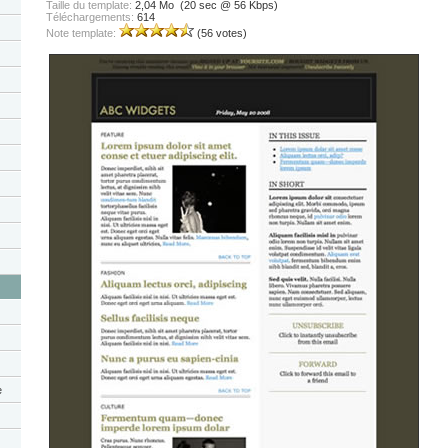
Taille du template:
2,04 Mo (20 sec @ 56 Kbps)
Téléchargements:
614
Note template:
(56 votes)
e