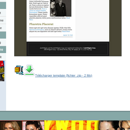
t
nne
ge
g
re
it
Télécharger template (fichier .zip - 2 Mo)