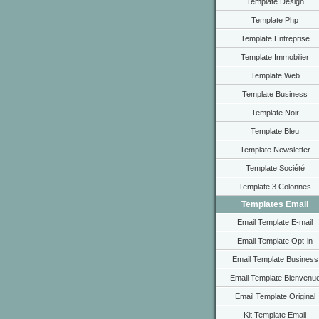
Template Design
Template Php
Template Entreprise
Template Immobilier
Template Web
Template Business
Template Noir
Template Bleu
Template Newsletter
Template Société
Template 3 Colonnes
Templates Email
Email Template E-mail
Email Template Opt-in
Email Template Business
Email Template Bienvenu
Email Template Original
Kit Template Email