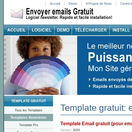
Accueil
Demo
A Propos de Nous
Centre 
TEMPLATE GRATUIT
Template gratuit: 
Tous les Templates
Templates Newsletter
Template Email gratuit (pour em
Template Pro
Version:
2026