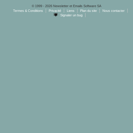
© 1999 - 2026 Newsletter et Emails Software SA
Termes & Conditions
Privacité
Liens
Plan du site
Nous contacter
Signaler un bug