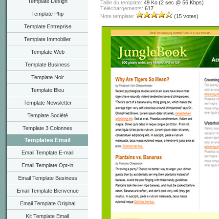
Template Design
Taille du template:
49 Ko (2 sec @ 56 Kbps)
Téléchargements:
617
Template Php
Note template:
(15 votes)
Template Entreprise
Template Immobilier
Template Web
Template Business
Template Noir
Template Bleu
Template Newsletter
Template Société
Template 3 Colonnes
Templates Email
Email Template E-mail
Email Template Opt-in
Email Template Business
Email Template Bienvenue
Email Template Original
Kit Template Email