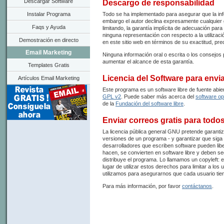
Descargar Software
Descargo de responsabilidad
Instalar Programa
Todo se ha implementado para asegurar que la inf
embargo el autor declina expresamente cualquier g
Faqs y Ayuda
limitando, la garantía implícita de adecuación para
ninguna representación con respecto a la utilizaci
Demostración en directo
en este sitio web en términos de su exactitud, preci
Email Marketing
Ninguna información oral o escrita o los consejos
aumentar el alcance de esta garantía.
Templates Gratis
Licencia del Software para envi
Artículos Email Marketing
Este programa es un software libre de fuente abie
GPL v2
. Puede saber más acerca del
software o
de la
Fundación del software libre
.
Enviar correos gratis para todo
La licencia pública general GNU pretende garantiza
versiones de un programa - y garantizar que siga 
desarrolladores que escriben software pueden lib
hacen, se convierten en software libre y deben seg
distribuye el programa. Lo llamamos un copyleft: e
lugar de utilizar estos derechos para limitar a los
utilizamos para asegurarnos que cada usuario tien
Para más información, por favor
contáctanos
.