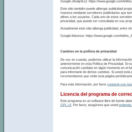
Google (Analytics)
: https://www.google.com/intl/e
Este sitio también puede albergar publicidad propia,
muestra mediante servidores publicitarios que tamb
afines a los usuarios. Cada uno de estos servidore
privacidad, que puede ser consultada en sus prop
Actualmente este sitio alberga publicidad, entre ot
Google Adsense: https://www.google.com/intl/es_A
Cambios en la política de privacidad
De vez en cuando, podemos utilizar la informació
anteriormente en esta Política de Privacidad. Si n
comunicación cambian en algún momento en el futu
para informarle de dichos cambios. Si usted está 
recomendamos que visite esta página periódicam
Para más información, por favor
contacte con nos
Licencia del programa de corre
Este programa es un software libre de fuente abie
GPL v2
. Por favor, asegúrese que usted
entienda 