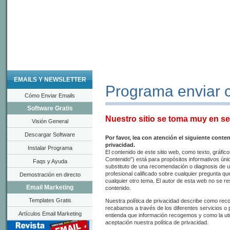
EMAILS Y NEWSLETTER
Programa enviar c
Cómo Enviar Emails
Software Gratis
Nuestro sitio se toma muy en ser
Visión General
Descargar Software
Por favor, lea con atención el siguiente conte
privacidad.
Instalar Programa
El contenido de este sitio web, como texto, gráfico
Contenido") está para propósitos informativos ún
Faqs y Ayuda
substituto de una recomendación o diagnosis de u
profesional calificado sobre cualquier pregunta q
Demostración en directo
cualquier otro tema. El autor de esta web no se re
Email Marketing
contenido.
Templates Gratis
Nuestra política de privacidad describe como rec
recabamos a través de los diferentes servicios o p
Artículos Email Marketing
entienda que información recogemos y como la util
aceptación nuestra política de privacidad.