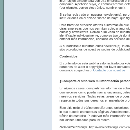
información almacenada con otra empresa en el ca
compañía. A petición suya, le comunicaremos det
(por ejemplo, correo electrónico, nombre, etc.).
Si se ha registrado en nuestra newsletter(s), pero y
instrucciones en el enlace "darse de baja", que fig
Para tratar de ofrecerle ofertas e información qu
otras empresas que nos permiten colocar anuncios
emails y newsletters. Debido a su visita en nuest
identificable individualmente, como su tipo de domi
obtener más información, consulte las políticas d
Al suscribirse a nuestros email newletter(s), le 
sitio o productos de nuestros socios de publicid
Contenidos
El contenido de esta web ha sido facilitado por vo
derechos de autor o copyright, por favor contact
contenido sospechoso.
Contacte con nosotros
¿Comparte el sitio web mi información person
En algunos casos, compartimos información sobre 
con terceros como puedan ser anunciantes, patroc
nuestros servicios. Todas estas tareas de proce
respetarán todos sus derechos en materia de prot
Este sitio mide el tráfico con diferentes solucion
lo que sucede en nuestras páginas. Actualmente ut
tráfico de este sitio. Puede ver más información s
soluciones utilizadas para tal efecto:
Nielsen//NetRatings
: http://www.netratings.com/