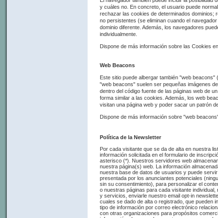
y cuáles no. En concreto, el usuario puede norma
rechazar las cookies de determinados dominios; 
no persistentes (se eliminan cuando el navegador s
dominio diferente. Además, los navegadores puede
individualmente.
Dispone de más información sobre las Cookies en: 
Web Beacons
Este sitio puede albergar también "web beacons" (
"web beacons" suelen ser pequeñas imágenes de un 
dentro del código fuente de las páginas web de un 
forma similar a las cookies. Además, los web beaco
visitan una página web y poder sacar un patrón de 
Dispone de más información sobre "web beacons" 
Política de la Newsletter
Por cada visitante que se da de alta en nuestra li
información solicitada en el formulario de inscri
asterisco (*). Nuestros servidores web almacenan 
nuestra página(s) web. La información almacenada
nuestra base de datos de usuarios y puede servir 
presentada por los anunciantes potenciales (ning
sin su consentimiento), para personalizar el conte
o nuestras páginas para cada visitante individual, 
y servicios, enviarle nuestro email opt-in newslett
cuales se dado de alta o registrado, que pueden inc
tipo de información por correo electrónico relaci
con otras organizaciones para propósitos comerci