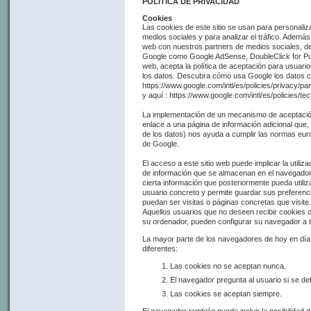
POLÍTICA DE PRIVACIDAD
Cookies
Las cookies de este sitio se usan para personaliza
medios sociales y para analizar el tráfico. Además
web con nuestros partners de medios sociales, de
Google como Google AdSense, DoubleClick for Pub
web, acepta la política de aceptación para usuar
los datos. Descubra cómo usa Google los datos cu
https://www.google.com/intl/es/policies/privacy/par
y aquí : https://www.google.com/intl/es/policies/te
La implementación de un mecanismo de aceptación 
enlace a una página de información adicional que,
de los datos) nos ayuda a cumplir las normas euro
de Google.
El acceso a este sitio web puede implicar la util
de información que se almacenan en el navegador 
cierta información que posteriormente pueda utiliz
usuario concreto y permite guardar sus preferenc
puedan ser visitas o páginas concretas que visite.
Aquellos usuarios que no deseen recibir cookies 
su ordenador, pueden configurar su navegador a ta
La mayor parte de los navegadores de hoy en día 
diferentes:
Las cookies no se aceptan nunca.
El navegador pregunta al usuario si se d
Las cookies se aceptan siempre.
El navegador también puede incluir la posibilidad