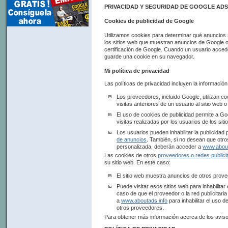
PRIVACIDAD Y SEGURIDAD DE GOOGLE AD
Cookies de publicidad de Google
Utilizamos cookies para determinar qué anuncios 
los sitios web que muestran anuncios de Google o 
certificación de Google. Cuando un usuario acced
guarde una cookie en su navegador.
Mi política de privacidad
Las políticas de privacidad incluyen la información
Los proveedores, incluido Google, utilizan c
visitas anteriores de un usuario al sitio web o
El uso de cookies de publicidad permite a G
visitas realizadas por los usuarios de los siti
Los usuarios pueden inhabilitar la publicidad
de anuncios
. También, si no desean que otros
personalizada, deberán acceder a
www.about
Las cookies de otros
proveedores o redes publicit
su sitio web. En este caso:
El sitio web muestra anuncios de otros prove
Puede visitar esos sitios web para inhabilitar
caso de que el proveedor o la red publicitar
a
www.aboutads.info
para inhabilitar el uso 
otros proveedores.
Para obtener más información acerca de los avis