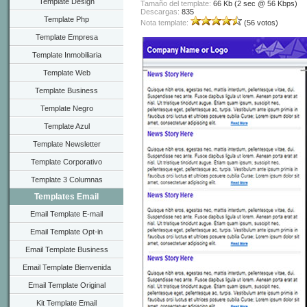
Template Design
Tamaño del template:
66 Kb (2 sec @ 56 Kbps)
Descargas:
835
Template Php
Nota template:
(56 votos)
Template Empresa
Template Inmobiliaria
Template Web
Template Business
Template Negro
Template Azul
Template Newsletter
Template Corporativo
Template 3 Columnas
Templates Email
Email Template E-mail
Email Template Opt-in
Email Template Business
Email Template Bienvenida
Email Template Original
Kit Template Email