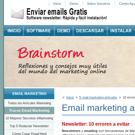
Inicio
Demo
Sobre Nosotros
Centro Ay
EMAIL MARKETING
»
Inicio
»
E-mail marketing artículos
»
10 error
Todos los Artícules Marketing
Email marketing ar
Trucos Email Marketing
10 Mejores Secretos eMarketing
Newsletter: 10 errores a evitar
Top 5 Redactar Newsletter
Newsletters
y
emailing
son herramientas de fidel
Cómo Crear Email Html