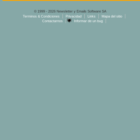
© 1999 - 2026 Newsletter y Emails Software SA
Terminos & Condiciones
Privacidad
Links
Mapa del sitio
Contactarnos
Informar de un bug