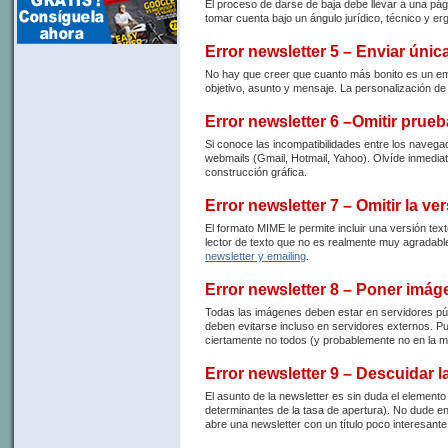
El proceso de darse de baja debe llevar a una pág
tomar cuenta bajo un ángulo jurídico, técnico y e
Error newsletter 5 – Enviar ún
No hay que creer que cuanto más bonito es un emai
objetivo, asunto y mensaje. La personalización de
Error newsletter 6 –Omitir prue
Si conoce las incompatibilidades entre los naveg
webmails (Gmail, Hotmail, Yahoo). Olvíde inmedia
construcción gráfica.
Error newsletter 7 – Omitir la v
El formato MIME le permite incluir una versión t
lector de texto que no es realmente muy agradable .
newsletter y emailing
.
Error newsletter 8 – Poner imá
Todas las imágenes deben estar en servidores púb
deben evitarse incluso en servidores externos. Pu
ciertamente no todos (y probablemente no en la m
Error newsletter 9 – Descuidar l
El asunto de la newsletter es sin duda el element
determinantes de la tasa de apertura). No dude e
abre una newsletter con un título poco interesante