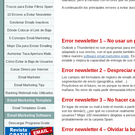
utilizados, pero a menudo con errores que se pued
Trucos para Evitar Filtros Spam
A continuación los principales errores a evitar d
10 Errores a Evitar Newsletter
Gestionar Emails Inactivos
Dónde Colocar el Link de Baja
5 Consejos Email Marketing
Error newsletter 1 – No usar un
Mejor Día para Enviar Emailing
Outlook y Thunderbird no son programas para envia
adaptado a sus envíos, con el que pueda también ge
Aumentar Tasa Apertura Mails
Utilice nuestro
software email marketing gratis
. Es
estable y mejora la capacidad de entrega de sus n
Cómo Evitar la Baja de Usuarios
Ganar Dinero por Internet
Error newsletter 2 – Despreciar e
Email Marketer
Los campos del formulario de registro de emails 
segmentación de envío (geográfica, edad ...).
Email Marketing Tips
Proyéctese en el futuro; no es porque no tiene la
mañana. No sirve de nada pedir demasiada informa
Ranking Webmail más Utilizados
Error newsletter 3 – No hacer c
Email Marketing Template
En lugar de enviar su mail a todo el mundo a part
Email Templates Gratis
son los demás!), ¿por qué no construir realmente u
Email Marketing Software
usuarios? Mejor 100 newsletters dirigidas a pers
probablemente en la carpeta Spam.
Descargar Programa Gratis
Error newsletter 4 – Olvidar la b