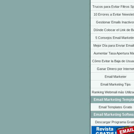
Trucos para Evitar Filtros 
10 Errores a Evitar Newslet
Gestionar Emails Inactivo
Dónde Colocar el Link de B
5 Consejos Email Marketi
Mejor Día para Enviar Email
Aumentar Tasa Apertura Ma
Cómo Evitar la Baja de Usua
Ganar Dinero por Interne
Email Marketer
Email Marketing Tips
Ranking Webmail más Utiliz
Email Marketing Templa
Email Templates Gratis
Email Marketing Softwa
Descargar Programa Grat