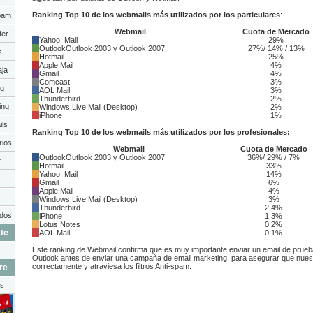
Ranking Top 10 de los webmails más utilizados por los particulares
:
Spam
Webmail
Cuota de Mercado
ter
Yahoo! Mail
29%
OutlookOutlook 2003 y Outlook 2007
27%/ 14% / 13%
s
Hotmail
25%
Apple Mail
4%
aja
Gmail
4%
Comcast
3%
ng
AOL Mail
3%
Thunderbird
2%
ing
Windows Live Mail (Desktop)
2%
iPhone
1%
ils
Ranking Top 10 de los webmails más utilizados por los profesionales:
rios
Webmail
Cuota de Mercado
OutlookOutlook 2003 y Outlook 2007
36%/ 29% / 7%
t
Hotmail
33%
Yahoo! Mail
14%
Gmail
6%
Apple Mail
4%
Windows Live Mail (Desktop)
3%
Thunderbird
2.4%
ados
iPhone
1.3%
Lotus Notes
0.2%
te
AOL Mail
0.1%
Este ranking de Webmail confirma que es muy importante enviar un email de prueb
Outlook antes de enviar una campaña de email marketing, para asegurar que nuest
correctamente y atraviesa los filtros Anti-spam.
re
is