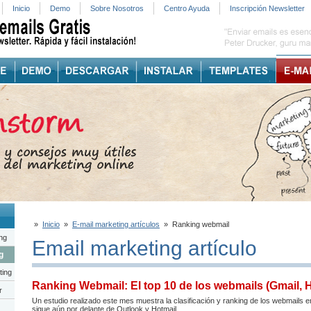
Inicio
Demo
Sobre Nosotros
Centro Ayuda
Inscripción Newsletter
»
Inicio
»
E-mail marketing artículos
»
Ranking webmail
ng
Email marketing artículo
g
ting
Ranking Webmail: El top 10 de los webmails (Gmail, Ho
r
Un estudio realizado este mes muestra la clasificación y ranking de los webmails 
sigue aún por delante de Outlook y Hotmail.